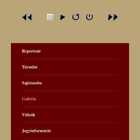
Repertoár
Társulat
Sajtószoba
Galéria
Videók
Jegyinformáció