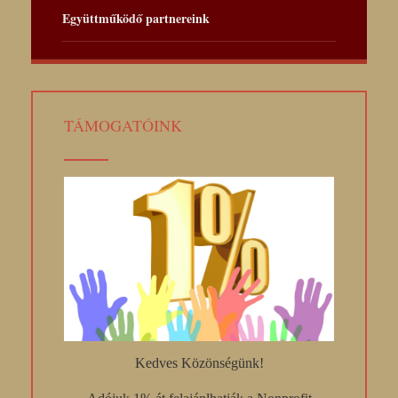
Együttműködő partnereink
TÁMOGATÓINK
Kedves Közönségünk!