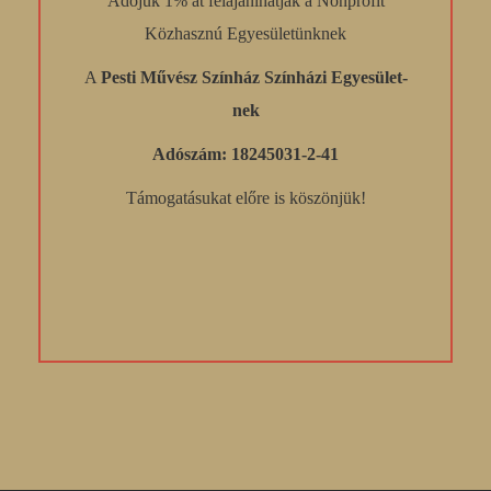
Adójuk 1% át felajánlhatják a Nonprofit
Közhasznú Egyesületünknek
A
Pesti Művész Színház Színházi Egyesület-
nek
Adószám: 18245031-2-41
Támogatásukat előre is köszönjük!