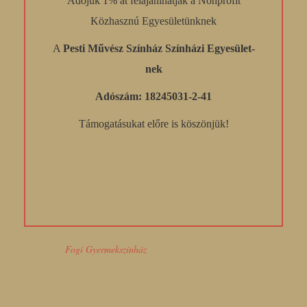
Adójuk 1% át felajánlhatják a Nonprofit
Közhasznú Egyesületünknek
A
Pesti Művész Színház Színházi Egyesület-
nek
Adószám: 18245031-2-41
Támogatásukat előre is köszönjük!
Fogi Gyermekszínház