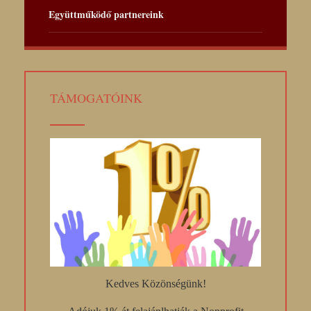
Együttműködő partnereink
TÁMOGATÓINK
Kedves Közönségünk!