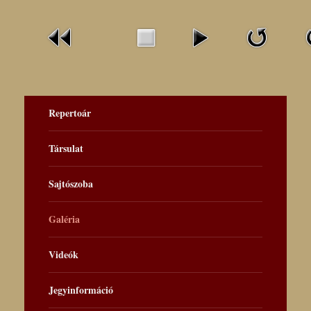
Repertoár
Társulat
Sajtószoba
Galéria
Videók
Jegyinformáció