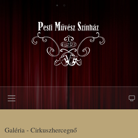
Galéria - Cirkuszhercegnő