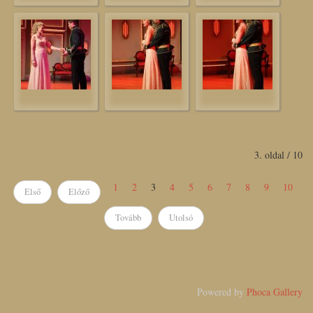
3. oldal / 10
1
2
3
4
5
6
7
8
9
10
Első
Előző
Tovább
Utolsó
Powered by
Phoca Gallery