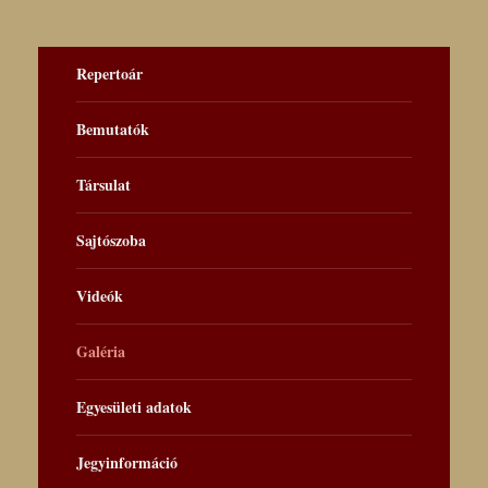
Repertoár
Bemutatók
Társulat
Sajtószoba
Videók
Galéria
Egyesületi adatok
Jegyinformáció