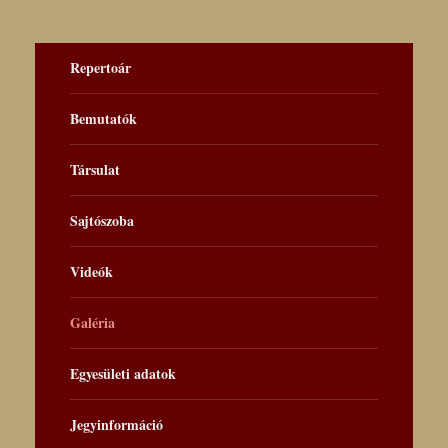
Repertoár
Bemutatók
Társulat
Sajtószoba
Videók
Galéria
Egyesületi adatok
Jegyinformáció