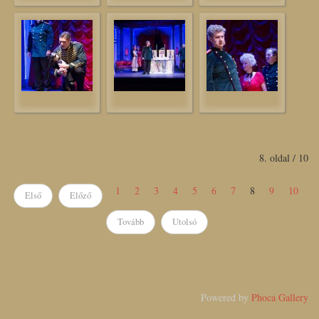
8. oldal / 10
1
2
3
4
5
6
7
8
9
10
Első
Előző
Tovább
Utolsó
Powered by
Phoca Gallery