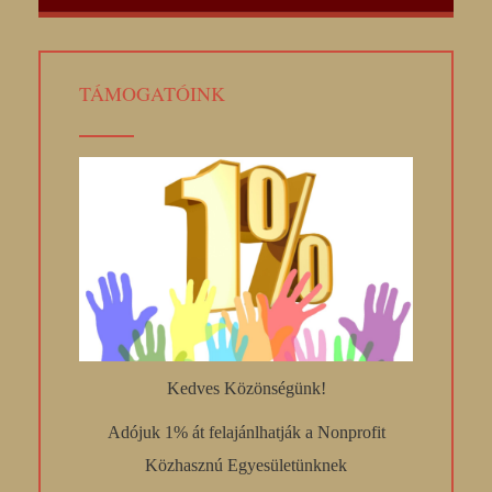
TÁMOGATÓINK
Kedves Közönségünk!
Adójuk 1% át felajánlhatják a Nonprofit
Közhasznú Egyesületünknek