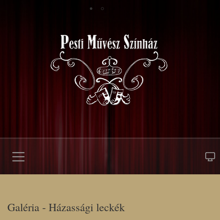
Galéria - Házassági leckék