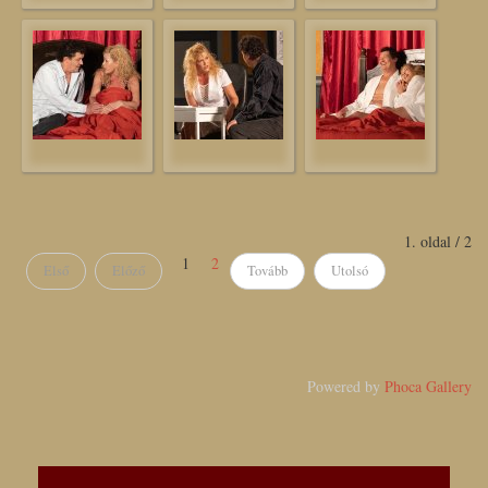
1. oldal / 2
1
2
Első
Előző
Tovább
Utolsó
Powered by
Phoca Gallery