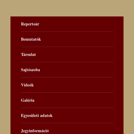
Repertoár
Bemutatók
Társulat
Sajtószoba
Videók
Galéria
Egyesületi adatok
Jegyinformáció