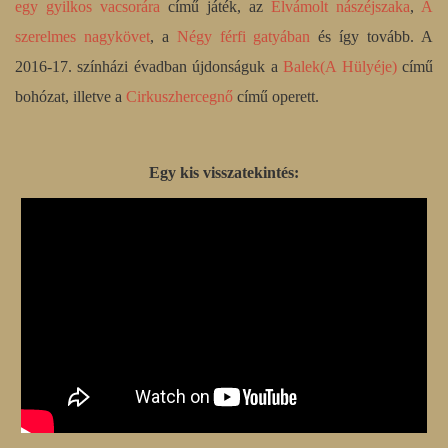
egy gyilkos vacsorára
című játék, az
Elvámolt nászéjszaka
,
A
szerelmes nagykövet
, a
Négy férfi gatyában
és így tovább. A
2016-17. színházi évadban újdonságuk a
Balek(A Hülyéje)
című
bohózat, illetve a
Cirkuszhercegnő
című operett.
Egy kis visszatekintés: