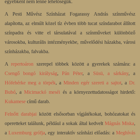
egyébként nem lenne lehetőségük.
A Pesti Művész Színházat Fogarassy András színművész
alapította, az elmúlt közel tíz évben több tucat színdarabot állított
színpadra és vitte el társulatával a színműveket különböző
városokba, kulturális intézményekbe, művelődési házakba, városi
színházakba, falvakba.
A
repertoáron
szerepel többek között a gyerekek számára: a
Csengő bongó királyság
,
Pán Péter
, a
Süsü, a sárkány
, a
Hófehérke meg a törpék
, a
Minden egér szereti a sajtot
, a
Dr.
Bubó
, a
Micimackó meséi
és a környezettudatosságot hirdető:
Kukamese
című darab.
Felnőtt darabjai
között elsősorban vígjátékokat, bohózatokat és
operetteket találunk, például a sokak által kedvelt
Mágnás Miska
,
a
Luxemburg grófja
, egy interaktív színházi előadás: a
Meghívás