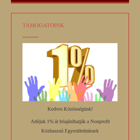
TÁMOGATÓINK
Kedves Közönségünk!
Adójuk 1% át felajánlhatják a Nonprofit
Közhasznú Egyesületünknek