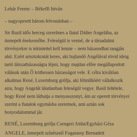
Lehár Ferenc – Békeffi István
– nagyoperett három felvonásban –
Sir Bazil idős herceg szerelmes a fiatal Didier Angelába, az
ünnepelt énekesnőbe. Feleségül is venné, de a társadalmi
törvényekre is tekintettel kell lennie – nem házasodhat rangján
alul. Ezért arisztokratát keres, aki hajlandó Angélával rövid ideig
tartó látszatházasságra lépni, hogy majdan előre megállapodott
válásuk után Ő köthessen házasságot vele. E célra kiválóan
alkalmas René, Luxemburg grófja, aki félmillióért vállalkozik
arra, hogy Angelát látatlanban feleségül vegye. Basil feltétele,
hogy René nem láthatja a menyasszonyt, ám az operett törvényei
szerint a fiatalok egymásba szeretnek, ami aztán sok
bonyodalommal jár.
RENÉ, Luxemburg grófja Csengeri Attila/Egyházi Géza
ANGELE, ünnepelt színésznő Fogarassy Bernadett