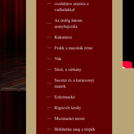
csodálatos utazása a
vadludakkal
Az ördög három
aranyhajszála
Kukamese
Frakk a macskák réme
Vuk
Süsü, a sárkány
Suszter és a karácsonyi
manók
Ezüstmackó
Rigócsőr király
Micimackó meséi
Hófehérke meg a törpék