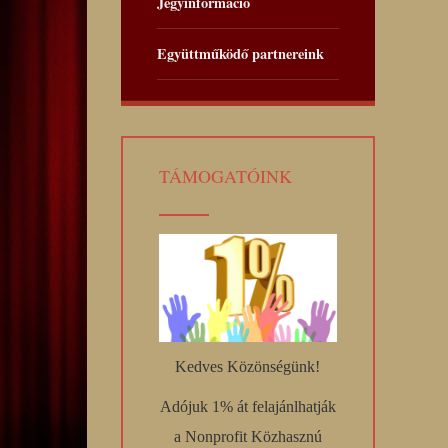
Jegyinformáció
Együttműködő partnereink
TÁMOGATÓINK
Kedves Közönségünk!
Adójuk 1% át felajánlhatják
a Nonprofit Közhasznú