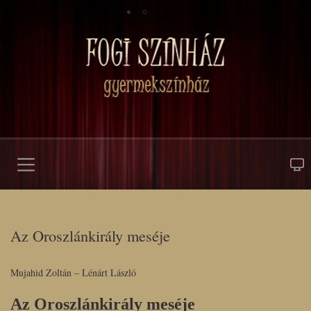
Az Oroszlánkirály meséje
Mujahid Zoltán – Lénárt László
Az Oroszlánkirály meséje