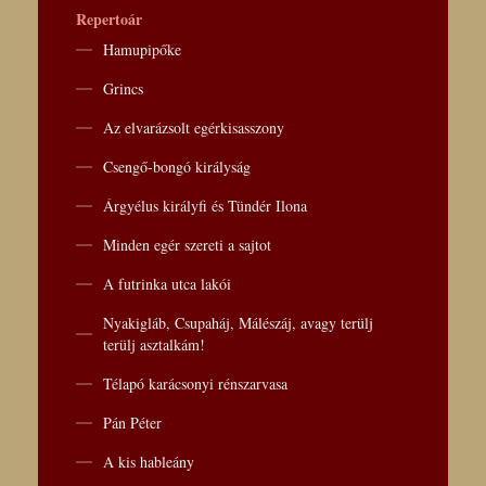
Repertoár
Hamupipőke
Grincs
Az elvarázsolt egérkisasszony
Csengő-bongó királyság
Árgyélus királyfi és Tündér Ilona
Minden egér szereti a sajtot
A futrinka utca lakói
Nyakigláb, Csupaháj, Málészáj, avagy terülj
terülj asztalkám!
Télapó karácsonyi rénszarvasa
Pán Péter
A kis hableány