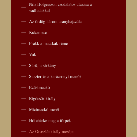
Nils Holgersson csodálatos utazása a
vadludakkal
Az ördög három aranyhajszála
Kukamese
Frakk a macskák réme
Vuk
Süsü, a sárkány
Suszter és a karácsonyi manók
Ezüstmackó
Rigócsőr király
Micimackó meséi
Hófehérke meg a törpék
Az Oroszlánkirály meséje