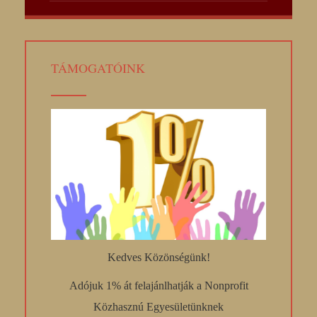
TÁMOGATÓINK
Kedves Közönségünk!
Adójuk 1% át felajánlhatják a Nonprofit
Közhasznú Egyesületünknek