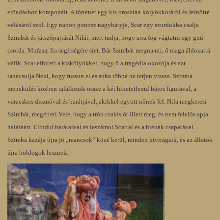
előadáshoz komponált. A történet egy kis oroszlán kölyökkoráról és felnőtté
válásáról szól. Egy napon gonosz nagybátyja, Scar egy szurdokba csalja
Szimbát és játszópajtását Nilát, mert tudja, hogy arra fog vágtatni egy gnú
csorda. Mufasa, fia segítségére siet. Bár Szimbát megmenti, ő maga áldozattá
válik. Scar elhiteti a kiskölyökkel, hogy ő a tragédia okozója és azt
tanácsolja Neki, hogy fusson el és soha többé ne térjen vissza. Szimba
menekülés közben találkozik össze a két hihetetlenül bájos figurával, a
varacskos disznóval és barátjával, akikkel együtt nőnek fel. Nila megkeresi
Szimbát, megérteti Vele, hogy a trón csakis őt illeti meg, és nem felelős apja
haláláért. Elindul barátaival és leszámol Scarral és a hiénák csapatával.
Szimba hazája újra jó „mancsok” közé kerül, minden kivirágzik, és az állatok
újra boldogok lesznek.