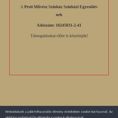
A
Pesti Művész Színház Színházi Egyesület-
nek
Adószám: 18245031-2-41
Támogatásukat előre is köszönjük!
Weboldalunk a jobb felhasználói élmény érdekében cookie-kat használ. Az
Copyright © 2016 Pesti Művész Színház
oldal használatával Ön elfogadja a cookie-k alkalmazását.