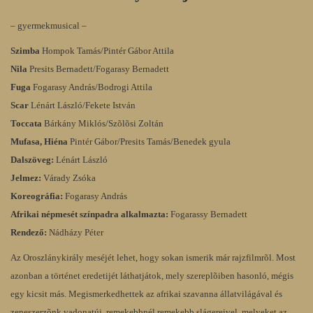
– gyermekmusical –
Szimba
Hompok Tamás/Pintér Gábor Attila
Nila
Presits Bernadett/Fogarasy Bernadett
Fuga
Fogarasy András/Bodrogi Attila
Scar
Lénárt László/Fekete István
Toccata
Bárkány Miklós/Szõlõsi Zoltán
Mufasa, Hiéna
Pintér Gábor/Presits Tamás/Benedek gyula
Dalszöveg:
Lénárt László
Jelmez:
Várady Zsóka
Koreográfia:
Fogarasy András
Afrikai népmesét színpadra alkalmazta:
Fogarassy Bernadett
Rendező:
Nádházy Péter
Az Oroszlánykirály meséjét lehet, hogy sokan ismerik már rajzfilmrõl. Most
azonban a történet eredetijét láthatjátok, mely szereplõiben hasonló, mégis
egy kicsit más. Megismerkedhettek az afrikai szavanna állatvilágával és
zeneszerzõnk vadonatúj, remekebbnél remekebb slágereivel, melyeket az