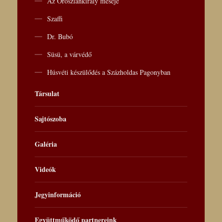
Az Oroszlánkirály meséje
Szaffi
Dr. Bubó
Süsü, a várvédő
Húsvéti készülődés a Százholdas Pagonyban
Társulat
Sajtószoba
Galéria
Videók
Jegyinformáció
Együttműködő partnereink