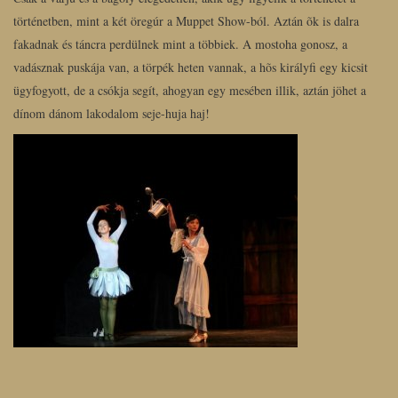
történetben, mint a két öregúr a Muppet Show-ból. Aztán õk is dalra
fakadnak és táncra perdülnek mint a többiek. A mostoha gonosz, a
vadásznak puskája van, a törpék heten vannak, a hõs királyfi egy kicsit
ügyfogyott, de a csókja segít, ahogyan egy mesében illik, aztán jöhet a
dínom dánom lakodalom seje-huja haj!