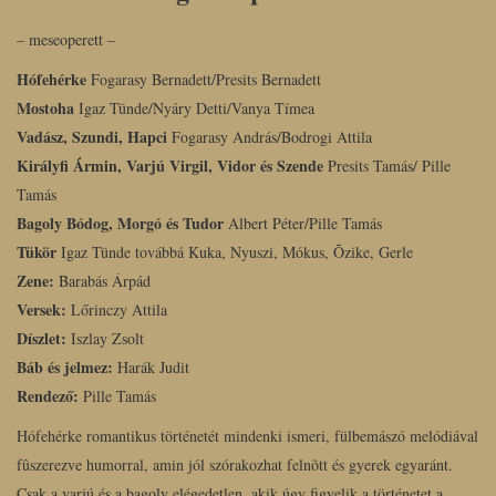
– meseoperett –
Hófehérke
Fogarasy Bernadett/Presits Bernadett
Mostoha
Igaz Tünde/Nyáry Detti/Vanya Tímea
Vadász, Szundi, Hapci
Fogarasy András/Bodrogi Attila
Királyfi Ármin, Varjú Virgil, Vidor és Szende
Presits Tamás/ Pille
Tamás
Bagoly Bódog, Morgó és Tudor
Albert Péter/Pille Tamás
Tükör
Igaz Tünde továbbá Kuka, Nyuszi, Mókus, Õzike, Gerle
Zene:
Barabás Árpád
Versek:
Lőrinczy Attila
Díszlet:
Iszlay Zsolt
Báb és jelmez:
Harák Judit
Rendező:
Pille Tamás
Hófehérke romantikus történetét mindenki ismeri, fülbemászó melódiával
fûszerezve humorral, amin jól szórakozhat felnõtt és gyerek egyaránt.
Csak a varjú és a bagoly elégedetlen, akik úgy figyelik a történetet a