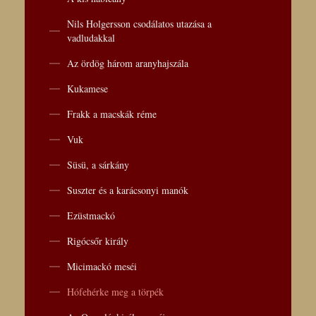
Nils Holgersson csodálatos utazása a
vadludakkal
Az ördög három aranyhajszála
Kukamese
Frakk a macskák réme
Vuk
Süsü, a sárkány
Suszter és a karácsonyi manók
Ezüstmackó
Rigócsőr király
Micimackó meséi
Hófehérke meg a törpék