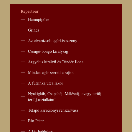
Repertoár
Hamupipőke
Grincs
Az elvarázsolt egérkisasszony
Csengő-bongó királyság
Árgyélus királyfi és Tündér Ilona
Minden egér szereti a sajtot
A futrinka utca lakói
Nyakigláb, Csupaháj, Málészáj, avagy terülj
terülj asztalkám!
Télapó karácsonyi rénszarvasa
Pán Péter
A kis hableány