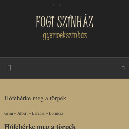
Hófehérke meg a törpék
Grim – Albert – Barabás – Lőrinczy
Hófehérke meg a törpék