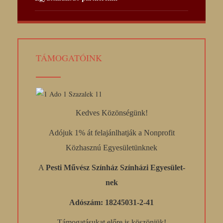
TÁMOGATÓINK
Kedves Közönségünk!
Adójuk 1% át felajánlhatják a Nonprofit
Közhasznú Egyesületünknek
A
Pesti Művész Színház Színházi Egyesület-
nek
Adószám: 18245031-2-41
Támogatásukat előre is köszönjük!