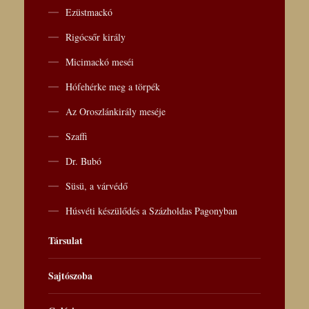
Ezüstmackó
Rigócsőr király
Micimackó meséi
Hófehérke meg a törpék
Az Oroszlánkirály meséje
Szaffi
Dr. Bubó
Süsü, a várvédő
Húsvéti készülődés a Százholdas Pagonyban
Társulat
Sajtószoba