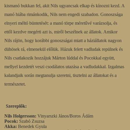
kismanó bukkan fel, akit Nils ugyancsak elkap és kínozni kezd. A
manó hiába rimánkodik, Nils nem engedi szabadon. Gonoszsága
elnyeri méltó büntetését: a manó törpe méretűvé varázsolja, és
ettől kezdve megérti azt is, miről beszélnek az állatok. Amikor
Nils rájön, hogy korábbi gonoszságai miatt a háziállatok nagyon
dühösek rá, elmenekül előlük. Házuk felett vadludak repülnek és
Nils csatlakozik hozzájuk Márton lúddal és Pocokkal együtt,
mellyel kezdetét veszi csodálatos utazása a vadludakkal. Izgalmas
kalandjaik során megtanulja szeretni, tisztelni az állatokat és a
természetet.
Szereplők:
Nils Holgersson:
Vinyarszki János/Boros Ádám
Pocok:
Szabó Zsuzsa
Akka:
Benedek Gyula