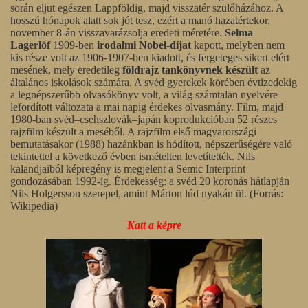
során eljut egészen Lappföldig, majd visszatér szülőházához. A
hosszú hónapok alatt sok jót tesz, ezért a manó hazatértekor,
november 8-án visszavarázsolja eredeti méretére.
Selma
Lagerlöf
1909-ben
irodalmi Nobel-díjat
kapott, melyben nem
kis része volt az 1906-1907-ben kiadott, és fergeteges sikert elért
mesének, mely eredetileg
földrajz tankönyvnek készült
az
általános iskolások számára. A svéd gyerekek körében évtizedekig
a legnépszerűbb olvasókönyv volt, a világ számtalan nyelvére
lefordított változata a mai napig érdekes olvasmány. Film, majd
1980-ban svéd–csehszlovák–japán koprodukcióban 52 részes
rajzfilm készült a meséből. A rajzfilm első magyarországi
bemutatásakor (1988) hazánkban is hódított, népszerűségére való
tekintettel a következő évben ismételten levetítették. Nils
kalandjaiból képregény is megjelent a Semic Interprint
gondozásában 1992-ig. Érdekesség: a svéd 20 koronás hátlapján
Nils Holgersson szerepel, amint Márton lúd nyakán ül. (Forrás:
Wikipedia)
Katt a képre