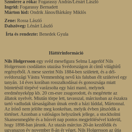
Szmörre a róka:
Fogarassy András/Lénárt László
Ingrid:
Fogarassy Bernadett
Márton lúd:
Ondrik János/Bárkány Miklós
Zene:
Rossa László
Dalszöveg:
Lénárt László
Írta és rendezte:
Benedek Gyula
Háttérinformáció
Nils Holgersson
egy svéd mesefigura Selma Lagerlöf Nils
Holgersson csodálatos utazása Svédországon át című világhírű
regényéből. A mese szerint Nils 1884-ben született, és a dél-
svédországi Västra Vemmenhög nevű kis faluban élt szüleivel egy
tanyán. 14 éves korában rosszalkodásai és gonoszsága miatt
büntetésül törpévé varázsolta egy házi manó, melynek
eredményeképp kb. 20 cm-esre zsugorodott, és megértette az
állatok nyelvét. Miután törpe lett, tavasszal, márciusban az északra
tartó vadludak társaságában útnak eredt a házi lúddal, Mártonnal.
Az írónő nem jelölte meg konkrétan, melyik évben játszódik a
történet. Azonban a valóságos helyszínek jellege, a stockholmi
Skansenmegléte és a húsvét nap pontos megjelölésével kiderül,
hogy 1898-ban járunk. Az utazás március 20-án kezdődik és
ugyanazon év november 8-án ér véget. Nils Holgersson az útja