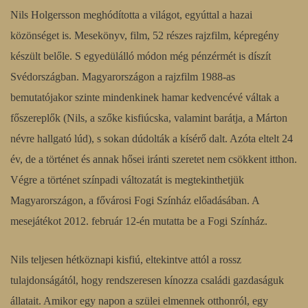
Nils Holgersson meghódította a világot, egyúttal a hazai
közönséget is. Mesekönyv, film, 52 részes rajzfilm, képregény
készült belőle. S egyedülálló módon még pénzérmét is díszít
Svédországban. Magyarországon a rajzfilm 1988-as
bemutatójakor szinte mindenkinek hamar kedvencévé váltak a
főszereplők (Nils, a szőke kisfiúcska, valamint barátja, a Márton
névre hallgató lúd), s sokan dúdolták a kísérő dalt. Azóta eltelt 24
év, de a történet és annak hősei iránti szeretet nem csökkent itthon.
Végre a történet színpadi változatát is megtekinthetjük
Magyarországon, a fővárosi Fogi Színház előadásában. A
mesejátékot 2012. február 12-én mutatta be a Fogi Színház.
Nils teljesen hétköznapi kisfiú, eltekintve attól a rossz
tulajdonságától, hogy rendszeresen kínozza családi gazdaságuk
állatait. Amikor egy napon a szülei elmennek otthonról, egy