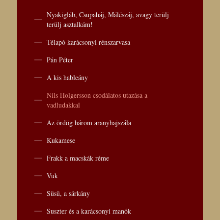
Nyakigláb, Csupaháj, Málészáj, avagy terülj
terülj asztalkám!
Télapó karácsonyi rénszarvasa
Pán Péter
A kis hableány
Nils Holgersson csodálatos utazása a
vadludakkal
Az ördög három aranyhajszála
Kukamese
Frakk a macskák réme
Vuk
Süsü, a sárkány
Suszter és a karácsonyi manók