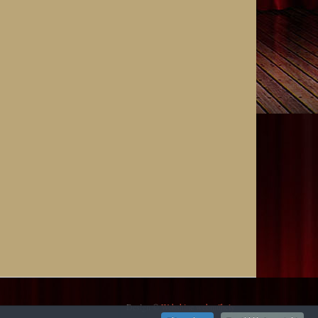
Design ©
Webshine webműhely