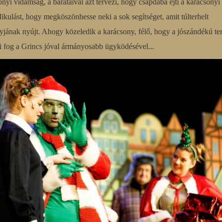
nyi vidámság, a barátaival azt tervezi, hogy csapdába ejti a karácsonyi 
ikulást, hogy megköszönhesse neki a sok segítséget, amit túlterhelt
yjának nyújt. Ahogy közeledik a karácsony, félő, hogy a jószándékú te
i fog a Grincs jóval ármányosabb ügyködésével...