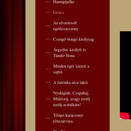
Hamupipőke
Grincs
Az elvarázsolt
egérkisasszony
Csengő-bongó királyság
Árgyélus királyfi és
Tündér Ilona
Minden egér szereti a
sajtot
A futrinka utca lakói
Nyakigláb, Csupaháj,
Málészáj, avagy terülj
terülj asztalkám!
Télapó karácsonyi
rénszarvasa