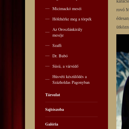
karácso
Micimackó meséi
rovó M
édesan
Hófehérke meg a törpék
ütközn
Az Oroszlánkirály
meséje
Szaffi
Dr. Bubó
Süsü, a várvédő
Húsvéti készülődés a
Százholdas Pagonyban
Társulat
Sajtószoba
Galéria