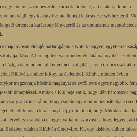
cs egy cinikus, zsémbes zöld szőrmók története, aki el akarja lopni a
nyt, ám végül egy kislány őszinte ünnepi lelkesedése szívhez téríti. Vi
lengető történet a karácsony lényegéről és az optimizmus megtörhetetl
...
cs magányosan éldegél barlangjában a Kobak hegyen, egyetlen társasá
s kutyája, Max. A barlang tele van mindenféle találmánnyal és szerkent
 a házigazda mindennapi kényelmét szolgálják, így a Grincs csak akkor
édait Kifalván, amikor kifogy az élelemből. Kifalva minden évben
onykor megzavarja hősünk magányát az évről évre egyre nagyobb, fén
gosabb ünnepléssel. Amikor a Kik bejelentik, hogy idén háromszor na
 karácsony, a Grincs rájön, hogy csupán egy módon biztosíthatja a csend
éget: el kell lopnia a karácsonyt. Úgy dönt tehát, hogy Mikulásnak adja
sőt, terveihez csapdába ejt egy nyafka rénszarvast is, hogy legyen, aki
ját. Eközben odalent Kifalván Cindy-Lou Ki, egy kislány, akiben túlcso