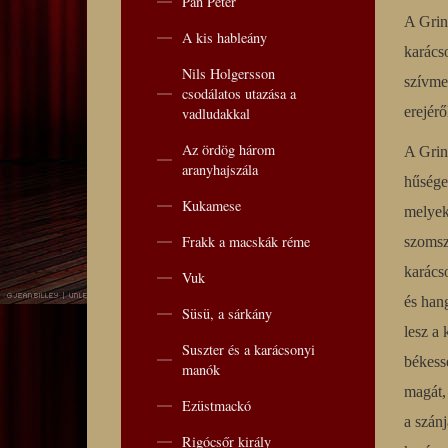
Pán Péter
A Grin
A kis hableány
karácso
Nils Holgersson
szívme
csodálatos utazása a
erejéről
vadludakkal
Az ördög három
A Grin
aranyhajszála
hűsége
Kukamese
melyek
Frakk a macskák réme
szomsz
karács
Vuk
és han
Süsü, a sárkány
lesz a
Suszter és a karácsonyi
békess
manók
magát, 
Ezüstmackó
a szán
Rigócsőr király