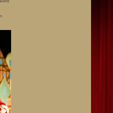
köreit
rv