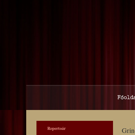
Főold
Repertoár
Grin