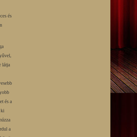
cces és
en
ga
yűvel,
 látja
yesebb
gyobb
et és a
 ki
 húzza
rdul a